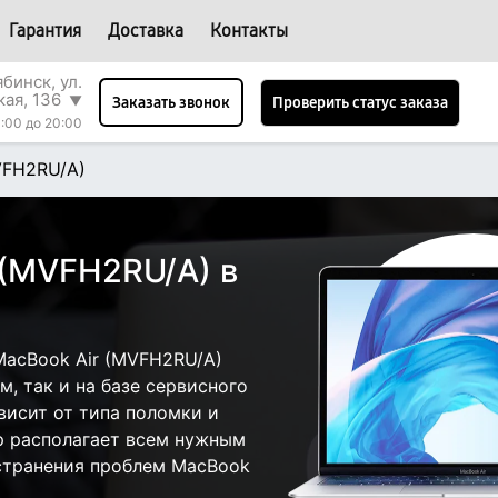
Гарантия
Доставка
Контакты
бинск, ул.
кая, 136
▼
Проверить статус заказа
Заказать звонок
:00 до 20:00
VFH2RU/A)
 (MVFH2RU/A) в
acBook Air (MVFH2RU/A)
, так и на базе сервисного
висит от типа поломки и
р располагает всем нужным
странения проблем MacBook