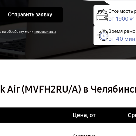
Стоимость 
Отправить заявку
от 1900 ₽
Время ремо
е на обработку моих
персональных
от 40 мин
 Air (MVFH2RU/A) в Челябинс
Цена, от
Ср