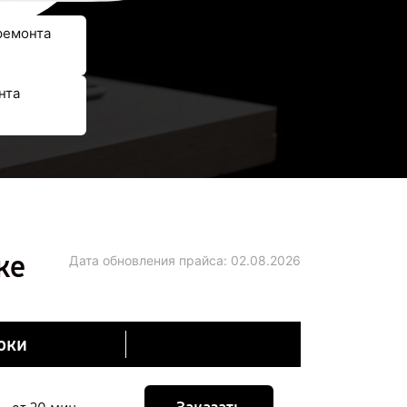
ремонта
нта
ке
Дата обновления прайса:
02.08.2026
оки