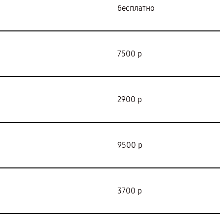
бесплатно
7500 р
2900 р
9500 р
3700 р