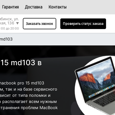
Гарантия
Доставка
Контакты
бинск, ул.
кая, 136
▼
Проверить статус заказа
Заказать звонок
:00 до 20:00
 md103
 15 md103 в
acbook pro 15 md103
, так и на базе сервисного
висит от типа поломки и
р располагает всем нужным
странения проблем MacBook