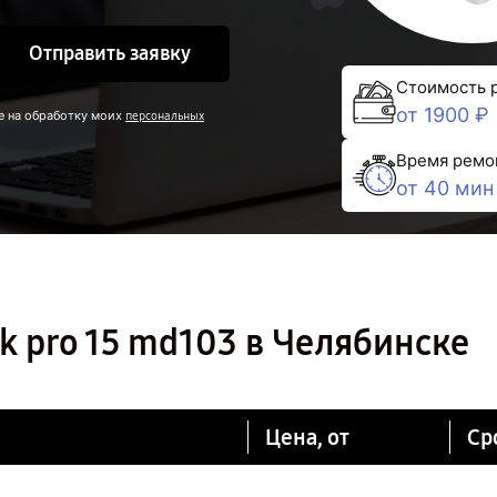
Отправить заявку
Стоимость 
от 1900 ₽
е на обработку моих
персональных
Время ремо
от 40 мин
 pro 15 md103 в Челябинске
Цена, от
Ср