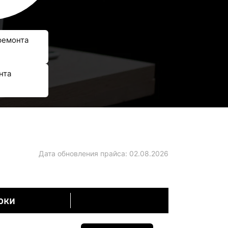
ремонта
нта
Дата обновления прайса:
02.08.2026
оки